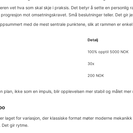
eren vet hva som skal skje i praksis. Det betyr å sette en personlig 
rogresjon mot omsetningskravet. Små beslutninger teller. Det gir jev
ppsummert med de mest sentrale punktene, slik at rammen er enkel å
Detalj
100% opptil 5000 NOK
30x
200 NOK
lan, ikke som en impuls, blir opplevelsen mer stabil og målet mer real
po
 er laget for variasjon, der klassiske format møter moderne mekanikk
. Det gir rytme.