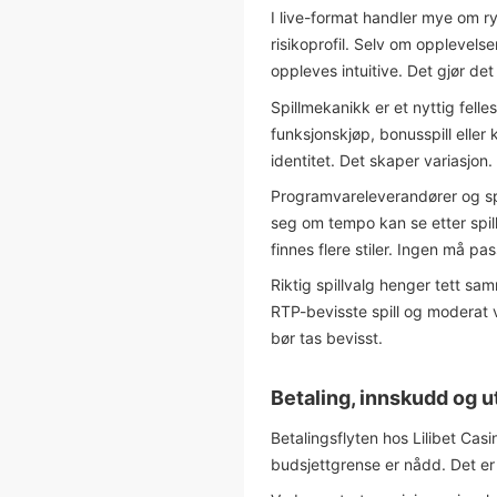
I live-format handler mye om r
risikoprofil. Selv om opplevels
oppleves intuitive. Det gjør det
Spillmekanikk er et nyttig fell
funksjonskjøp, bonusspill eller
identitet. Det skaper variasjon.
Programvareleverandører og spil
seg om tempo kan se etter spill
finnes flere stiler. Ingen må pas
Riktig spillvalg henger tett s
RTP-bevisste spill og moderat vo
bør tas bevisst.
Betaling, innskudd og u
Betalingsflyten hos Lilibet Casi
budsjettgrense er nådd. Det er 