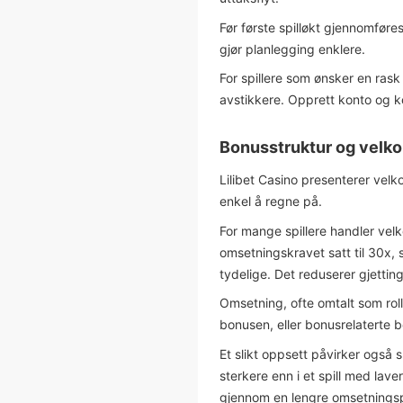
Før første spilløkt gjennomføre
gjør planlegging enklere.
For spillere som ønsker en rask 
avstikkere. Opprett konto og k
Bonusstruktur og velko
Lilibet Casino presenterer vel
enkel å regne på.
For mange spillere handler ve
omsetningskravet satt til 30x, 
tydelige. Det reduserer gjetting
Omsetning, ofte omtalt som roll
bonusen, eller bonusrelaterte b
Et slikt oppsett påvirker også 
sterkere enn i et spill med laver
gjennom en lengre omsetningspe