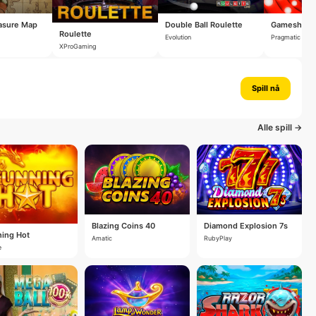
asure Map
Double Ball Roulette
Gameshow
Roulette
Evolution
Pragmatic Live
XProGaming
Spill nå
Alle spill →
Blazing Coins 40
Diamond Explosion 7s
ning Hot
Amatic
RubyPlay
e