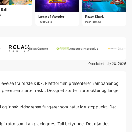
Ball
on
Lamp of Wonder
Razor Shark
ThreeOaks
Push gaming
Relax Gaming
Amusnet Interactive
BGaming
Oppdatert July 28, 2026
plevelse fra første klikk. Plattformen presenterer kampanjer og
plevelsen starter raskt. Designet støtter korte økter og lange
troll og innskuddsgrense fungerer som naturlige stoppunkt. Det
plikator som kan planlegges. Tall betyr noe. Det gjør det