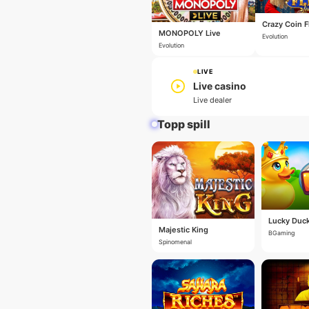
Crazy Coin F
MONOPOLY Live
Evolution
Evolution
LIVE
Live casino
Live dealer
Topp spill
Lucky Duc
Majestic King
BGaming
Spinomenal