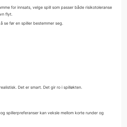
ramme for innsats, velge spill som passer både risikotoleranse
n flyt.
 se før en spiller bestemmer seg.
istisk. Det er smart. Det gir ro i spilløkten.
 og spillerpreferanser kan veksle mellom korte runder og