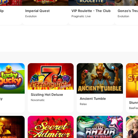
lip
Imperial Quest
VIP Roulette - The Club
Gonzo's Tre
Evolution
Pragmatic Live
Evolution
Sizzling Hot Deluxe
ky
Ancient Tumble
Novomatic
Stun
Relax
BeeFe