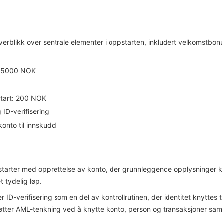
overblikk over sentrale elementer i oppstarten, inkludert velkomstbo
l 5000 NOK
tart: 200 NOK
 ID-verifisering
 konto til innskudd
 starter med opprettelse av konto, der grunnleggende opplysninger knytt
t tydelig løp.
r ID-verifisering som en del av kontrollrutinen, der identitet knyttes 
tøtter AML-tenkning ved å knytte konto, person og transaksjoner samm